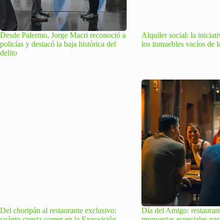
Desde Palermo, Jorge Macri reconoció a
Alquiler social: la inicia
policías y destacó la baja histórica del
los inmuebles vacíos de 
delito
Del choripán al restaurante exclusivo:
Día del Amigo: restauran
cuánto cuesta comer en la Exposición
propuestas especiales par