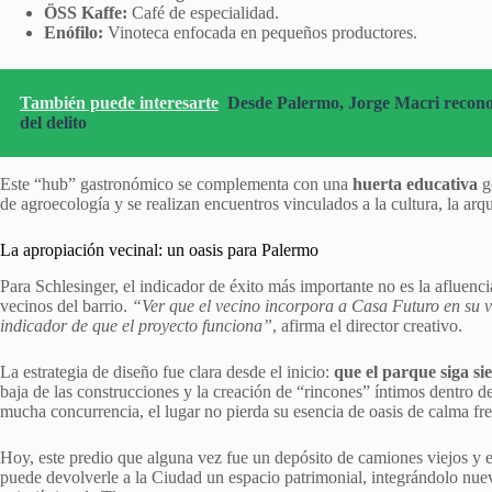
ÖSS Kaffe:
Café de especialidad.
Enófilo:
Vinoteca enfocada en pequeños productores.
También puede interesarte
Desde Palermo, Jorge Macri reconoci
del delito
Este “hub” gastronómico se complementa con una
huerta educativa
g
de agroecología y se realizan encuentros vinculados a la cultura, la a
La apropiación vecinal: un oasis para Palermo
Para Schlesinger, el indicador de éxito más importante no es la afluencia
vecinos del barrio.
“Ver que el vecino incorpora a Casa Futuro en su vi
indicador de que el proyecto funciona”
, afirma el director creativo.
La estrategia de diseño fue clara desde el inicio:
que el parque siga si
baja de las construcciones y la creación de “rincones” íntimos dentro 
mucha concurrencia, el lugar no pierda su esencia de oasis de calma fr
Hoy, este predio que alguna vez fue un depósito de camiones viejos y 
puede devolverle a la Ciudad un espacio patrimonial, integrándolo nue