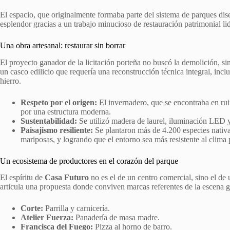
El espacio, que originalmente formaba parte del sistema de parques di
esplendor gracias a un trabajo minucioso de restauración patrimonial l
Una obra artesanal: restaurar sin borrar
El proyecto ganador de la licitación porteña no buscó la demolición, si
un casco edilicio que requería una reconstrucción técnica integral, inclu
hierro.
Respeto por el origen:
El invernadero, que se encontraba en ruin
por una estructura moderna.
Sustentabilidad:
Se utilizó madera de laurel, iluminación LED y
Paisajismo resiliente:
Se plantaron más de 4.200 especies nativas
mariposas, y logrando que el entorno sea más resistente al clima 
Un ecosistema de productores en el corazón del parque
El espíritu de
Casa Futuro
no es el de un centro comercial, sino el de
articula una propuesta donde conviven marcas referentes de la escena ga
Corte:
Parrilla y carnicería.
Atelier Fuerza:
Panadería de masa madre.
Francisca del Fuego:
Pizza al horno de barro.