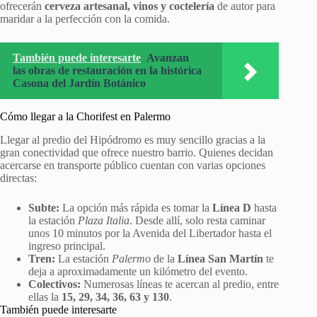
ofrecerán
cerveza artesanal, vinos y coctelería
de autor para
maridar a la perfección con la comida.
También puede interesarte
Avanzan
las obras de restauración en la histórica
Casona del Jardín Botánico
Cómo llegar a la Chorifest en Palermo
Llegar al predio del Hipódromo es muy sencillo gracias a la
gran conectividad que ofrece nuestro barrio. Quienes decidan
acercarse en transporte público cuentan con varias opciones
directas:
Subte:
La opción más rápida es tomar la
Línea D
hasta
la estación
Plaza Italia
. Desde allí, solo resta caminar
unos 10 minutos por la Avenida del Libertador hasta el
ingreso principal.
Tren:
La estación
Palermo
de la
Línea San Martín
te
deja a aproximadamente un kilómetro del evento.
Colectivos:
Numerosas líneas te acercan al predio, entre
ellas la
15, 29, 34, 36, 63 y 130
.
También puede interesarte