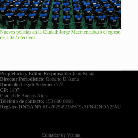
Nuevos policías en la Ciudad: Jorge Macri encabezó el egreso
de 1.022 efectivos
Propietario y Editor Responsable:
Juan Braña
Director Periodístico:
Roberto D´Anna
Domicilio Legal:
Pedernera 772
CP:
1407
Ciudad de Buenos Aires
Teléfono de contacto:
153 600 6906
Registro DNDA Nº:
RE-2025-82356619-APN-DNDA23MJ
Contador de Visitas