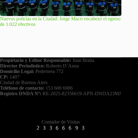
Nuevos policías en la Ciudad: Jorge Macri encabezó el egreso
de 1.022 efectivos
Propietario y Editor Responsable:
Juan Braña
Director Periodístico:
Roberto D´Anna
Domicilio Legal:
Pedernera 772
CP:
1407
Ciudad de Buenos Aires
Teléfono de contacto:
153 600 6906
Registro DNDA Nº:
RE-2025-82356619-APN-DNDA23MJ
Contador de Visitas