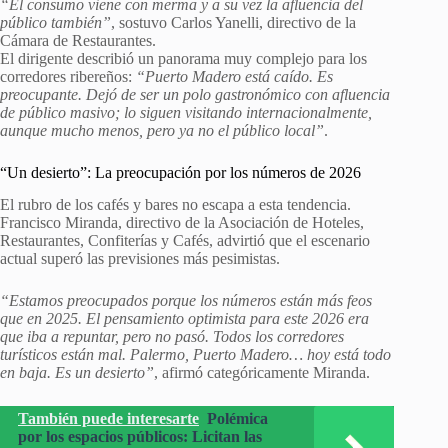
“El consumo viene con merma y a su vez la afluencia del
público también”
, sostuvo Carlos Yanelli, directivo de la
Cámara de Restaurantes.
El dirigente describió un panorama muy complejo para los
corredores ribereños:
“Puerto Madero está caído. Es
preocupante. Dejó de ser un polo gastronómico con afluencia
de público masivo; lo siguen visitando internacionalmente,
aunque mucho menos, pero ya no el público local”
.
“Un desierto”: La preocupación por los números de 2026
El rubro de los cafés y bares no escapa a esta tendencia.
Francisco Miranda, directivo de la Asociación de Hoteles,
Restaurantes, Confiterías y Cafés, advirtió que el escenario
actual superó las previsiones más pesimistas.
“Estamos preocupados porque los números están más feos
que en 2025. El pensamiento optimista para este 2026 era
que iba a repuntar, pero no pasó. Todos los corredores
turísticos están mal. Palermo, Puerto Madero… hoy está todo
en baja. Es un desierto”
, afirmó categóricamente Miranda.
También puede interesarte
Polémica
por los espacios públicos: Licitan las