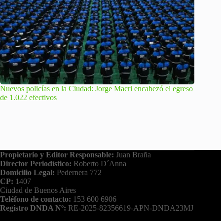
Nuevos policías en la Ciudad: Jorge Macri encabezó el egreso
de 1.022 efectivos
Propietario y Editor Responsable:
Juan Braña
Director Periodístico:
Roberto D´Anna
Domicilio Legal:
Pedernera 772
CP:
1407
Ciudad de Buenos Aires
Teléfono de contacto:
153 600 6906
Registro DNDA Nº:
RE-2025-82356619-APN-DNDA23MJ