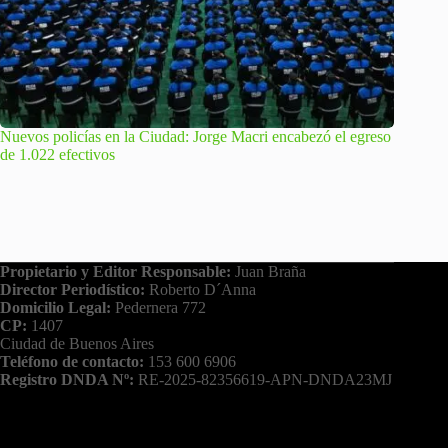
Nuevos policías en la Ciudad: Jorge Macri encabezó el egreso
de 1.022 efectivos
Propietario y Editor Responsable:
Juan Braña
Director Periodístico:
Roberto D´Anna
Domicilio Legal:
Pedernera 772
CP:
1407
Ciudad de Buenos Aires
Teléfono de contacto:
153 600 6906
Registro DNDA Nº:
RE-2025-82356619-APN-DNDA23MJ