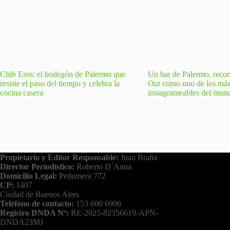
Club Eros: el bodegón de Palermo que
Un bar de Palermo, reco
resiste el paso del tiempo y celebra la
Out como uno de los má
cocina casera
instagrameables del mun
Propietario y Editor Responsable:
Juan Braña
Director Periodístico:
Roberto D´Anna
Domicilio Legal:
Pedernera 772
CP:
1407
Ciudad de Buenos Aires
Teléfono de contacto:
153 600 6906
Registro DNDA Nº:
RE-2025-82356619-APN-
DNDA23MJ