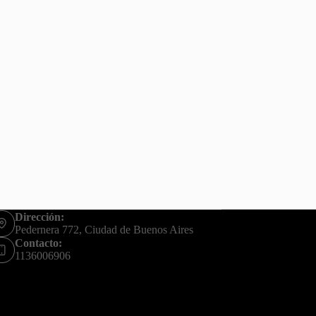
Dirección:
Pedernera 772, Ciudad de Buenos Aires
Contacto:
1136006906