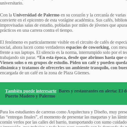
universitario.
Con la
Universidad de Palermo
en su corazón y la cercanía de varias
convierte en el epicentro de esta vorágine académica. Sus cafés, biblio
improvisadas salas de estudio, pobladas por miles de jóvenes que apuran 
prácticos en una carrera contra el tiempo.
El fenómeno es particularmente visible en el circuito de cafés de espe
social, ahora lucen como verdaderos
espacios de coworking
, con mes
frente a sus laptops. El silencio es la norma, interrumpido solo por el 
trabajando sin parar.
“En esta época, desde que abrimos hasta que ce
Vienen solos o en grupos de estudio. Piden un café y pueden qued
dinámica y tratamos de ofrecerles un ambiente tranquilo, con buen
encargada de un café en la zona de Plaza Güemes.
También puede interesarte
Bares y restaurantes en alerta: El 
Puerto Madero y Palermo
Para los estudiantes de carreras como Arquitectura y Diseño, muy prese
las “entregas finales”, el momento de presentar las maquetas y las lámi
común verlos por las calles del barrio, transportando con sumo cuidado