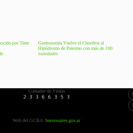
nocido por Time
Gastronomia Vuelve el Chorifest al
s
Hipódromo de Palermo con más de 100
do
variedades
Contador de Visitas
Web del GCBA:
buenosaires.gov.ar