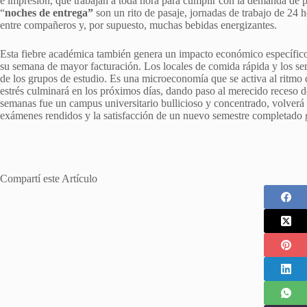
e impresión, que trabajan a toda hora para cumplir con la demanda de
“
noches de entrega”
son un rito de pasaje, jornadas de trabajo de 24 h
entre compañeros y, por supuesto, muchas bebidas energizantes.
Esta fiebre académica también genera un impacto económico específico e
su semana de mayor facturación. Los locales de comida rápida y los se
de los grupos de estudio. Es una microeconomía que se activa al ritmo de
estrés culminará en los próximos días, dando paso al merecido receso d
semanas fue un campus universitario bullicioso y concentrado, volverá a
exámenes rendidos y la satisfacción de un nuevo semestre completado g
Compartí este Artículo