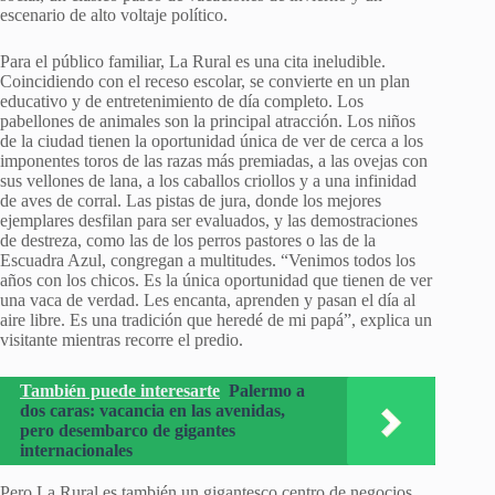
escenario de alto voltaje político.
Para el público familiar, La Rural es una cita ineludible.
Coincidiendo con el receso escolar, se convierte en un plan
educativo y de entretenimiento de día completo. Los
pabellones de animales son la principal atracción. Los niños
de la ciudad tienen la oportunidad única de ver de cerca a los
imponentes toros de las razas más premiadas, a las ovejas con
sus vellones de lana, a los caballos criollos y a una infinidad
de aves de corral. Las pistas de jura, donde los mejores
ejemplares desfilan para ser evaluados, y las demostraciones
de destreza, como las de los perros pastores o las de la
Escuadra Azul, congregan a multitudes. “Venimos todos los
años con los chicos. Es la única oportunidad que tienen de ver
una vaca de verdad. Les encanta, aprenden y pasan el día al
aire libre. Es una tradición que heredé de mi papá”, explica un
visitante mientras recorre el predio.
También puede interesarte
Palermo a
dos caras: vacancia en las avenidas,
pero desembarco de gigantes
internacionales
Pero La Rural es también un gigantesco centro de negocios.