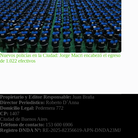
Nuevos policías en la Ciudad: Jorge Macri encabezó el egreso
de 1.022 efectivos
Propietario y Editor Responsable:
Juan Braña
Director Periodístico:
Roberto D´Anna
Domicilio Legal:
Pedernera 772
CP:
1407
Ciudad de Buenos Aires
Teléfono de contacto:
153 600 6906
Registro DNDA Nº:
RE-2025-82356619-APN-DNDA23MJ