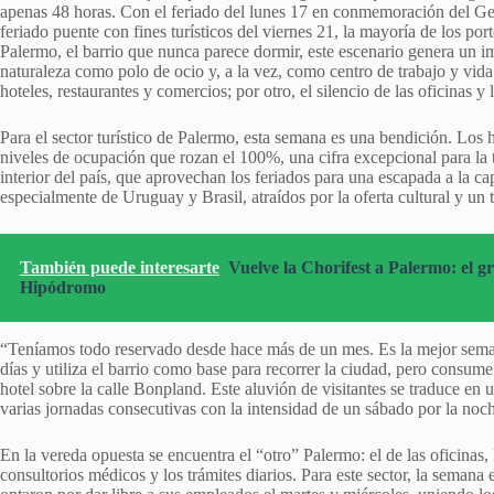
apenas 48 horas. Con el feriado del lunes 17 en conmemoración del Gen
feriado puente con fines turísticos del viernes 21, la mayoría de los p
Palermo, el barrio que nunca parece dormir, este escenario genera un 
naturaleza como polo de ocio y, a la vez, como centro de trabajo y vida
hoteles, restaurantes y comercios; por otro, el silencio de las oficinas y 
Para el sector turístico de Palermo, esta semana es una bendición. Lo
niveles de ocupación que rozan el 100%, una cifra excepcional para la 
interior del país, que aprovechan los feriados para una escapada a la capi
especialmente de Uruguay y Brasil, atraídos por la oferta cultural y un 
También puede interesarte
Vuelve la Chorifest a Palermo: el g
Hipódromo
“Teníamos todo reservado desde hace más de un mes. Es la mejor seman
días y utiliza el barrio como base para recorrer la ciudad, pero consume
hotel sobre la calle Bonpland. Este aluvión de visitantes se traduce en 
varias jornadas consecutivas con la intensidad de un sábado por la noc
En la vereda opuesta se encuentra el “otro” Palermo: el de las oficinas,
consultorios médicos y los trámites diarios. Para este sector, la seman