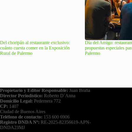
Del choripán al restaurante exclusivo:
Día del Amigo: restauran
cuánto cuesta comer en la Exposición
propuestas especiales par
Rural de Palermo
Palermo
Propietario y Editor Responsable:
Juan Braña
Director Periodístico:
Roberto D´Anna
Domicilio Legal:
Pedernera 772
CP:
1407
Ciudad de Buenos Aires
Teléfono de contacto:
153 600 6906
Registro DNDA Nº:
RE-2025-82356619-APN-
DNDA23MJ