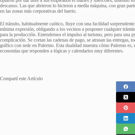
optaron por dar libre a sus empleados el martes y miércoles, uniendo 
descanso. Las que abrieron lo hicieron a media máquina, con gran parte
en las zonas más corporativas del barrio.
El tránsito, habitualmente caótico, fluye con una facilidad sorprendente
mínima expresión, obligando a los vecinos a posponer cualquier trámit
para la producción. Entendemos el impulso al turismo, pero para una p
complicación. Se cortan las cadenas de pago, se atrasan las entregas, to
gráfico con sede en Palermo. Esta dualidad muestra cómo Palermo es, e
economías que responden a lógicas y calendarios muy diferentes.
Compartí este Artículo