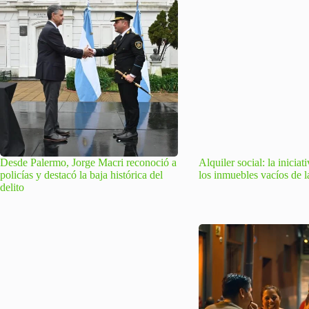
Desde Palermo, Jorge Macri reconoció a
Alquiler social: la inicia
policías y destacó la baja histórica del
los inmuebles vacíos de 
delito