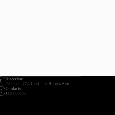
Dirección:
Pedernera 772, Ciudad de Buenos Aires
Contacto:
1136006906