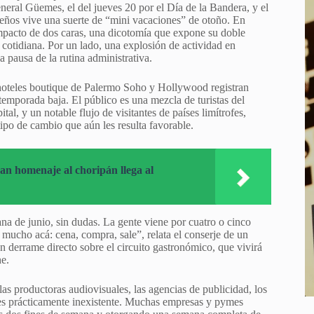
eral Güemes, el del jueves 20 por el Día de la Bandera, y el
orteños vive una suerte de “mini vacaciones” de otoño. En
impacto de dos caras, una dicotomía que expone su doble
 cotidiana. Por un lado, una explosión de actividad en
la pausa de la rutina administrativa.
s hoteles boutique de Palermo Soho y Hollywood registran
temporada baja. El público es una mezcla de turistas del
tal, y un notable flujo de visitantes de países limítrofes,
tipo de cambio que aún les resulta favorable.
ran homenaje al choripán llega al
a de junio, sin dudas. La gente viene por cuatro o cinco
 mucho acá: cena, compra, sale”, relata el conserje de un
un derrame directo sobre el circuito gastronómico, que vivirá
he.
 las productoras audiovisuales, las agencias de publicidad, los
a es prácticamente inexistente. Muchas empresas y pymes