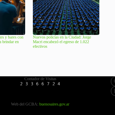
tes y bares con
Nuevos policías en la Ciudad: Jorge
a brindar en
Macri encabezó el egreso de 1.022
efectivos
Contador de Visitas
Web del GCBA:
buenosaires.gov.ar