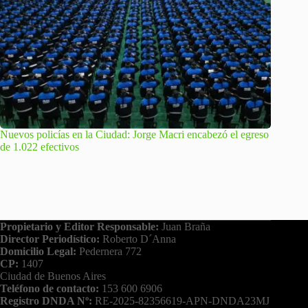
Nuevos policías en la Ciudad: Jorge Macri encabezó el egreso
de 1.022 efectivos
Propietario y Editor Responsable:
Juan Braña
Director Periodístico:
Roberto D´Anna
Domicilio Legal:
Pedernera 772
CP:
1407
Ciudad de Buenos Aires
Teléfono de contacto:
153 600 6906
Registro DNDA Nº:
RE-2025-82356619-APN-DNDA23MJ