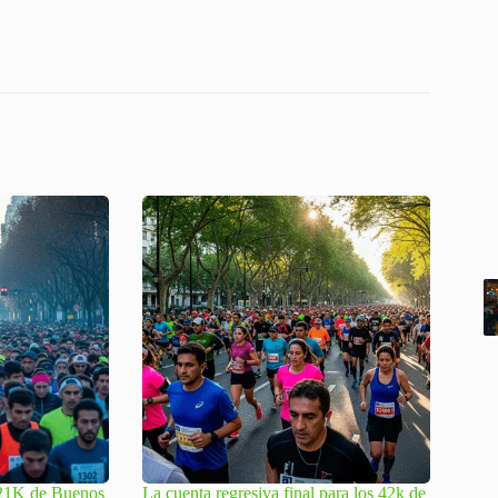
.
s 21K de Buenos
La cuenta regresiva final para los 42k de