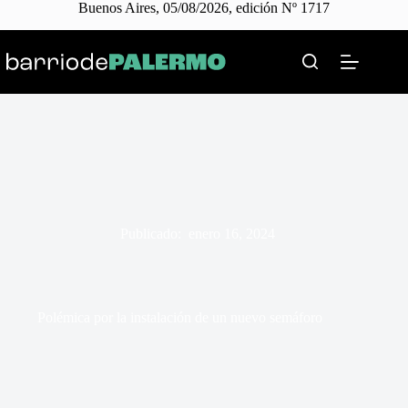
Buenos Aires, 05/08/2026, edición Nº 1717
Skip
to
content
Publicado:
enero 16, 2024
Polémica por la instalación de un nuevo semáforo