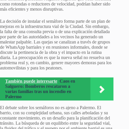
como rotondas o reductores de velocidad, podrían haber sido
más eficientes y menos disruptivas.
La decisión de instalar el semáforo forma parte de un plan de
mejoras en la infraestructura vial de la Ciudad. Sin embargo,
la falta de una consulta previa o de una explicación detallada
por parte de las autoridades a los vecinos ha generado un
malestar palpable. Las quejas se canalizan a través de grupos
de WhatsApp barriales y en reuniones informales, donde se
discute la pertinencia de la obra y el impacto en la rutina
diaria. La preocupación es que la nueva señal no resuelva un
problema real y, en cambio, genere mayores demoras para los
automovilistas y para los peatones.
También puede interesarte
Caos en
Salguero: Bomberos rescataron a
varias familias tras un incendio en
Palermo
El debate sobre los semáforos no es ajeno a Palermo. El
barrio, con su complejidad urbana, sus calles arboladas y su
constante movimiento, es un desafío para la planificación del
tránsito. La búsqueda de un equilibrio entre la seguridad vial,
la fluidez del tráfico y el respeto por el ambiente barrial es una