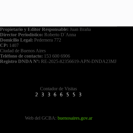
Propietario y Editor Responsable:
Juan Braña
Director Periodístico:
Roberto D´Anna
Domicilio Legal:
Pedernera 772
CP:
1407
Ciudad de Buenos Aires
Teléfono de contacto:
153 600 6906
Registro DNDA Nº:
RE-2025-82356619-APN-DNDA23MJ
Contador de Visitas
Web del GCBA:
buenosaires.gov.ar