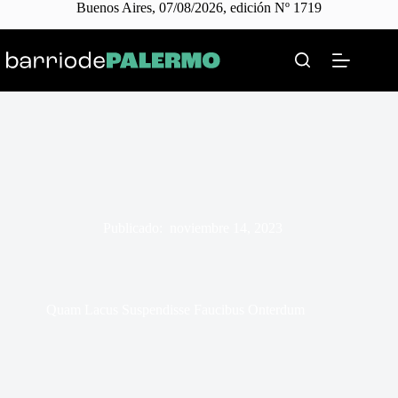
Buenos Aires, 07/08/2026, edición Nº 1719
Skip
to
content
Publicado:
noviembre 14, 2023
Quam Lacus Suspendisse Faucibus Onterdum