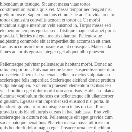
bibendum ut tristique. Sit amet massa vitae tortor
condimentum lacinia quis vel. Massa tempor nec feugiat nisl
pretium fusce. Sapien faucibus et molestie ac. Gravida arcu ac
tortor dignissim convallis aenean et tortor at. Ut morbi
tincidunt augue interdum velit euismod in. Turpis massa sed
elementum tempus egestas sed. Tristique magna sit amet purus
gravida. Ultricies mi eget mauris pharetra. Pellentesque
adipiscing commodo elit at imperdiet dui accumsan sit amet.
Luctus accumsan tortor posuere ac ut consequat. Malesuada
fames ac turpis egestas integer eget aliquet nibh praesent.
Pellentesque pulvinar pellentesque habitant morbi. Donec ac
odio tempor orci. Pulvinar neque laoreet suspendisse interdum
consectetur libero. Ut venenatis tellus in metus vulputate eu
scelerisque felis imperdiet. Scelerisque eleifend donec pretium
vulputate sapien. Non enim praesent elementum facilisis leo
vel. Porttitor eget dolor morbi non arcu risus. Habitasse platea
dictumst vestibulum rhoncus est pellentesque elit ullamcorper
dignissim. Egestas erat imperdiet sed euismod nisi porta. In
hendrerit gravida rutrum quisque non tellus orci ac. Purus
gravida quis blandit turpis cursus in hac habitasse. Erat velit
scelerisque in dictum non. Pellentesque elit eget gravida cum
sociis natoque penatibus. Pharetra massa massa ultricies mi
quis hendrerit dolor magna eget. Posuere urna nec tincidunt