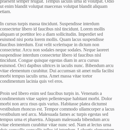
praesent semper feugiat. Tempus iaculis urna id volutpat. Odio
ut enim blandit volutpat maecenas volutpat blandit aliquam
etiam.
In cursus turpis massa tincidunt. Suspendisse interdum
consectetur libero id faucibus nisl tincidunt. Lorem mollis
aliquam ut porttitor leo a diam sollicitudin. Imperdiet sed
euismod nisi porta lorem mollis. Quam lacus suspendisse
faucibus interdum. Erat velit scelerisque in dictum non
consectetur. Arcu non sodales neque sodales. Neque laoreet
suspendisse interdum consectetur libero id faucibus nisl
tincidunt. Congue quisque egestas diam in arcu cursus
euismod. Orci dapibus ultrices in iaculis nunc. Bibendum arcu
vitae elementum curabitur. Dui accumsan sit amet nulla facilisi
morbi tempus iaculis urna. Amet massa vitae tortor
condimentum lacinia quis vel eros.
Proin sed libero enim sed faucibus turpis in. Venenatis a
condimentum vitae sapien pellentesque habitant morbi. Dolor
morbi non arcu risus quis varius. Habitasse platea dictumst
vestibulum rhoncus est. Tempor commodo ullamcorper a lacus
vestibulum sed arcu. Malesuada fames ac turpis egestas sed
tempus urna et pharetra. Aliquam malesuada bibendum arcu
vitae elementum curabitur vitae nunc sed. Nam at lectus urna
duis convallis convallis tellus id interdum. Lobortis elementum