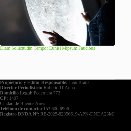
Diam Sollicitudin Tempor Eunisl Mipsum Faucibus
Propietario y Editor Responsable:
Juan Braña
Director Periodístico:
Roberto D´Anna
Domicilio Legal:
Pedernera 772
CP:
1407
Ciudad de Buenos Aires
Teléfono de contacto:
153 600 6906
Registro DNDA Nº:
RE-2025-82356619-APN-DNDA23MJ