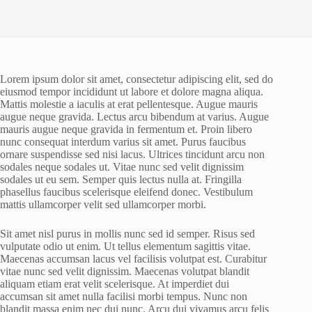
Lorem ipsum dolor sit amet, consectetur adipiscing elit, sed do
eiusmod tempor incididunt ut labore et dolore magna aliqua.
Mattis molestie a iaculis at erat pellentesque. Augue mauris
augue neque gravida. Lectus arcu bibendum at varius. Augue
mauris augue neque gravida in fermentum et. Proin libero
nunc consequat interdum varius sit amet. Purus faucibus
ornare suspendisse sed nisi lacus. Ultrices tincidunt arcu non
sodales neque sodales ut. Vitae nunc sed velit dignissim
sodales ut eu sem. Semper quis lectus nulla at. Fringilla
phasellus faucibus scelerisque eleifend donec. Vestibulum
mattis ullamcorper velit sed ullamcorper morbi.
Sit amet nisl purus in mollis nunc sed id semper. Risus sed
vulputate odio ut enim. Ut tellus elementum sagittis vitae.
Maecenas accumsan lacus vel facilisis volutpat est. Curabitur
vitae nunc sed velit dignissim. Maecenas volutpat blandit
aliquam etiam erat velit scelerisque. At imperdiet dui
accumsan sit amet nulla facilisi morbi tempus. Nunc non
blandit massa enim nec dui nunc. Arcu dui vivamus arcu felis