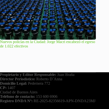
Nuevos policías en la Ciudad: Jorge Macri encabezó el egreso
de 1.022 efectivos
Propietario y Editor Responsable:
Juan Braña
Director Periodístico:
Roberto D´Anna
Domicilio Legal:
Pedernera 772
CP:
1407
Ciudad de Buenos Aires
Teléfono de contacto:
153 600 6906
Registro DNDA Nº:
RE-2025-82356619-APN-DNDA23MJ