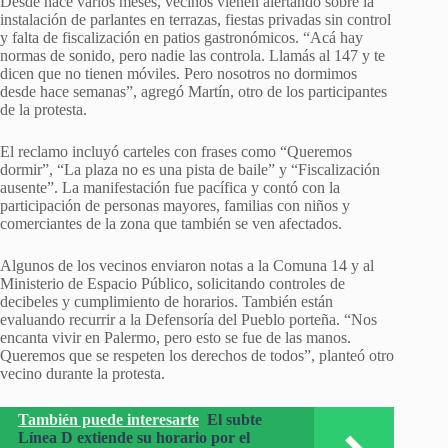
Desde hace varios meses, vecinos vienen alertando sobre la
instalación de parlantes en terrazas, fiestas privadas sin control
y falta de fiscalización en patios gastronómicos. “Acá hay
normas de sonido, pero nadie las controla. Llamás al 147 y te
dicen que no tienen móviles. Pero nosotros no dormimos
desde hace semanas”, agregó Martín, otro de los participantes
de la protesta.
El reclamo incluyó carteles con frases como “Queremos
dormir”, “La plaza no es una pista de baile” y “Fiscalización
ausente”. La manifestación fue pacífica y contó con la
participación de personas mayores, familias con niños y
comerciantes de la zona que también se ven afectados.
Algunos de los vecinos enviaron notas a la Comuna 14 y al
Ministerio de Espacio Público, solicitando controles de
decibeles y cumplimiento de horarios. También están
evaluando recurrir a la Defensoría del Pueblo porteña. “Nos
encanta vivir en Palermo, pero esto se fue de las manos.
Queremos que se respeten los derechos de todos”, planteó otro
vecino durante la protesta.
También puede interesarte
El subte
Línea D extiende su horario por el