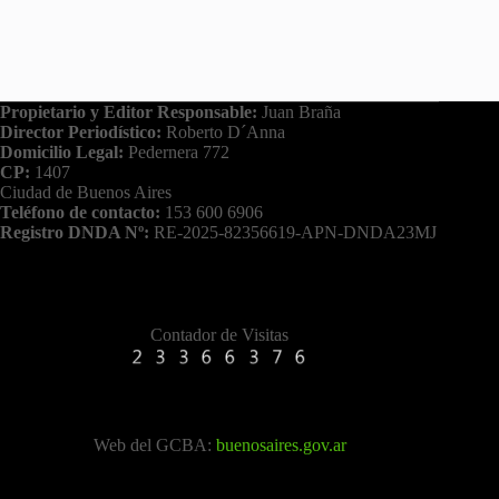
Propietario y Editor Responsable:
Juan Braña
Director Periodístico:
Roberto D´Anna
Domicilio Legal:
Pedernera 772
CP:
1407
Ciudad de Buenos Aires
Teléfono de contacto:
153 600 6906
Registro DNDA Nº:
RE-2025-82356619-APN-DNDA23MJ
Contador de Visitas
Web del GCBA:
buenosaires.gov.ar