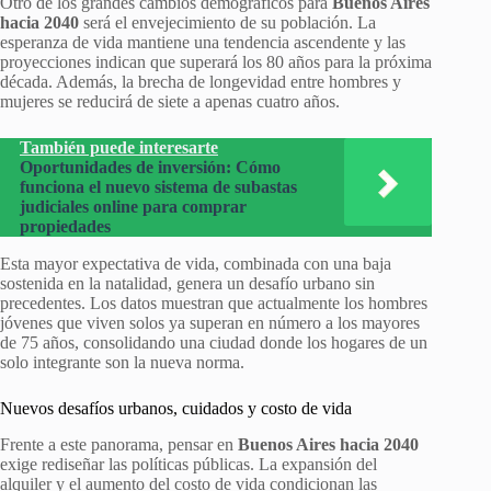
Otro de los grandes cambios demográficos para
Buenos Aires
hacia 2040
será el envejecimiento de su población. La
esperanza de vida mantiene una tendencia ascendente y las
proyecciones indican que superará los 80 años para la próxima
década. Además, la brecha de longevidad entre hombres y
mujeres se reducirá de siete a apenas cuatro años.
También puede interesarte
Oportunidades de inversión: Cómo
funciona el nuevo sistema de subastas
judiciales online para comprar
propiedades
Esta mayor expectativa de vida, combinada con una baja
sostenida en la natalidad, genera un desafío urbano sin
precedentes. Los datos muestran que actualmente los hombres
jóvenes que viven solos ya superan en número a los mayores
de 75 años, consolidando una ciudad donde los hogares de un
solo integrante son la nueva norma.
Nuevos desafíos urbanos, cuidados y costo de vida
Frente a este panorama, pensar en
Buenos Aires hacia 2040
exige rediseñar las políticas públicas. La expansión del
alquiler y el aumento del costo de vida condicionan las