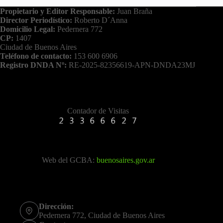
Propietario y Editor Responsable:
Juan Braña
Director Periodístico:
Roberto D´Anna
Domicilio Legal:
Pedernera 772
CP:
1407
Ciudad de Buenos Aires
Teléfono de contacto:
153 600 6906
Registro DNDA Nº:
RE-2025-82356619-APN-DNDA23MJ
Contador de Visitas
Web del GCBA:
buenosaires.gov.ar
Dirección:
Pedernera 772, Ciudad de Buenos Aires