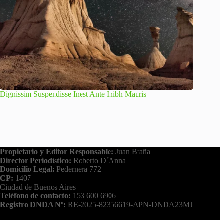
Dignissim Suspendisse Inest Ante Inibh Mauris
Propietario y Editor Responsable:
Juan Braña
Director Periodístico:
Roberto D´Anna
Domicilio Legal:
Pedernera 772
CP:
1407
Ciudad de Buenos Aires
Teléfono de contacto:
153 600 6906
Registro DNDA Nº:
RE-2025-82356619-APN-DNDA23MJ