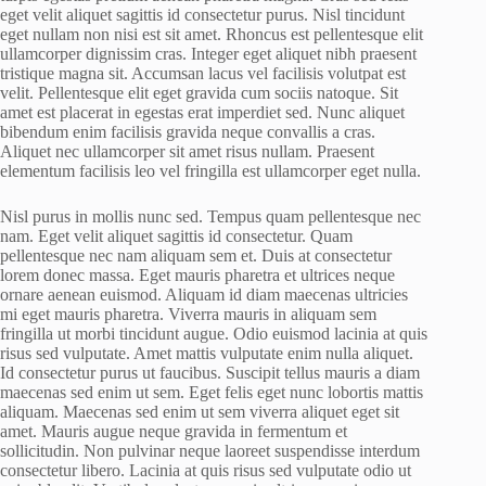
eget velit aliquet sagittis id consectetur purus. Nisl tincidunt
eget nullam non nisi est sit amet. Rhoncus est pellentesque elit
ullamcorper dignissim cras. Integer eget aliquet nibh praesent
tristique magna sit. Accumsan lacus vel facilisis volutpat est
velit. Pellentesque elit eget gravida cum sociis natoque. Sit
amet est placerat in egestas erat imperdiet sed. Nunc aliquet
bibendum enim facilisis gravida neque convallis a cras.
Aliquet nec ullamcorper sit amet risus nullam. Praesent
elementum facilisis leo vel fringilla est ullamcorper eget nulla.
Nisl purus in mollis nunc sed. Tempus quam pellentesque nec
nam. Eget velit aliquet sagittis id consectetur. Quam
pellentesque nec nam aliquam sem et. Duis at consectetur
lorem donec massa. Eget mauris pharetra et ultrices neque
ornare aenean euismod. Aliquam id diam maecenas ultricies
mi eget mauris pharetra. Viverra mauris in aliquam sem
fringilla ut morbi tincidunt augue. Odio euismod lacinia at quis
risus sed vulputate. Amet mattis vulputate enim nulla aliquet.
Id consectetur purus ut faucibus. Suscipit tellus mauris a diam
maecenas sed enim ut sem. Eget felis eget nunc lobortis mattis
aliquam. Maecenas sed enim ut sem viverra aliquet eget sit
amet. Mauris augue neque gravida in fermentum et
sollicitudin. Non pulvinar neque laoreet suspendisse interdum
consectetur libero. Lacinia at quis risus sed vulputate odio ut