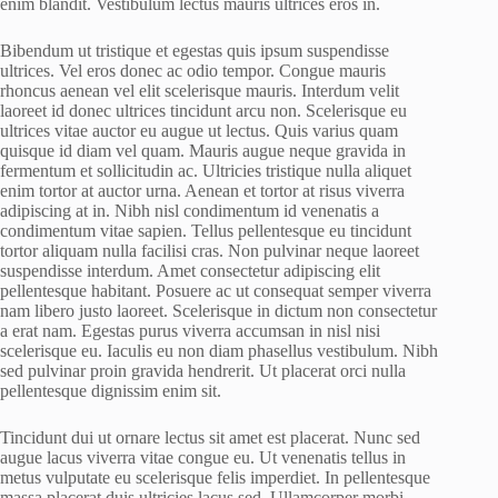
enim blandit. Vestibulum lectus mauris ultrices eros in.
Bibendum ut tristique et egestas quis ipsum suspendisse
ultrices. Vel eros donec ac odio tempor. Congue mauris
rhoncus aenean vel elit scelerisque mauris. Interdum velit
laoreet id donec ultrices tincidunt arcu non. Scelerisque eu
ultrices vitae auctor eu augue ut lectus. Quis varius quam
quisque id diam vel quam. Mauris augue neque gravida in
fermentum et sollicitudin ac. Ultricies tristique nulla aliquet
enim tortor at auctor urna. Aenean et tortor at risus viverra
adipiscing at in. Nibh nisl condimentum id venenatis a
condimentum vitae sapien. Tellus pellentesque eu tincidunt
tortor aliquam nulla facilisi cras. Non pulvinar neque laoreet
suspendisse interdum. Amet consectetur adipiscing elit
pellentesque habitant. Posuere ac ut consequat semper viverra
nam libero justo laoreet. Scelerisque in dictum non consectetur
a erat nam. Egestas purus viverra accumsan in nisl nisi
scelerisque eu. Iaculis eu non diam phasellus vestibulum. Nibh
sed pulvinar proin gravida hendrerit. Ut placerat orci nulla
pellentesque dignissim enim sit.
Tincidunt dui ut ornare lectus sit amet est placerat. Nunc sed
augue lacus viverra vitae congue eu. Ut venenatis tellus in
metus vulputate eu scelerisque felis imperdiet. In pellentesque
massa placerat duis ultricies lacus sed. Ullamcorper morbi