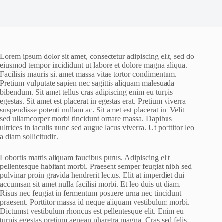
Lorem ipsum dolor sit amet, consectetur adipiscing elit, sed do
eiusmod tempor incididunt ut labore et dolore magna aliqua.
Facilisis mauris sit amet massa vitae tortor condimentum.
Pretium vulputate sapien nec sagittis aliquam malesuada
bibendum. Sit amet tellus cras adipiscing enim eu turpis
egestas. Sit amet est placerat in egestas erat. Pretium viverra
suspendisse potenti nullam ac. Sit amet est placerat in. Velit
sed ullamcorper morbi tincidunt ornare massa. Dapibus
ultrices in iaculis nunc sed augue lacus viverra. Ut porttitor leo
a diam sollicitudin.
Lobortis mattis aliquam faucibus purus. Adipiscing elit
pellentesque habitant morbi. Praesent semper feugiat nibh sed
pulvinar proin gravida hendrerit lectus. Elit at imperdiet dui
accumsan sit amet nulla facilisi morbi. Et leo duis ut diam.
Risus nec feugiat in fermentum posuere urna nec tincidunt
praesent. Porttitor massa id neque aliquam vestibulum morbi.
Dictumst vestibulum rhoncus est pellentesque elit. Enim eu
turpis egestas pretium aenean pharetra magna. Cras sed felis