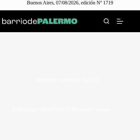
Buenos Aires, 07/08/2026, edición Nº 1719
Skip
to
content
Publicado:
noviembre 10, 2023
Pellentesque Eliteget Bravida Cumsociis Natoque