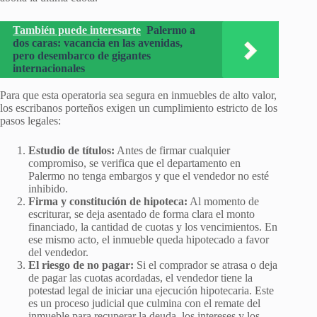
También puede interesarte
Palermo a
dos caras: vacancia en las avenidas,
pero desembarco de gigantes
internacionales
Para que esta operatoria sea segura en inmuebles de alto valor,
los escribanos porteños exigen un cumplimiento estricto de los
pasos legales:
Estudio de títulos:
Antes de firmar cualquier
compromiso, se verifica que el departamento en
Palermo no tenga embargos y que el vendedor no esté
inhibido.
Firma y constitución de hipoteca:
Al momento de
escriturar, se deja asentado de forma clara el monto
financiado, la cantidad de cuotas y los vencimientos. En
ese mismo acto, el inmueble queda hipotecado a favor
del vendedor.
El riesgo de no pagar:
Si el comprador se atrasa o deja
de pagar las cuotas acordadas, el vendedor tiene la
potestad legal de iniciar una ejecución hipotecaria. Este
es un proceso judicial que culmina con el remate del
inmueble para recuperar la deuda, los intereses y los